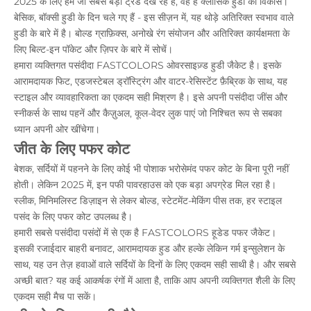
2025 के लिए हम जो सबसे बड़ा ट्रेंड देख रहे हैं, वह है क्लासिक हुडी का विकास।
बेसिक, बॉक्सी हुडी के दिन चले गए हैं - इस सीज़न में, यह थोड़े अतिरिक्त स्वभाव वाले
हुडी के बारे में है। बोल्ड ग्राफ़िक्स, अनोखे रंग संयोजन और अतिरिक्त कार्यक्षमता के
लिए बिल्ट-इन पॉकेट और ज़िपर के बारे में सोचें।
हमारा व्यक्तिगत पसंदीदा FASTCOLORS ओवरसाइज़्ड हुडी
जैकेट
है। इसके
आरामदायक फिट, एडजस्टेबल ड्रॉस्ट्रिंग और वाटर-रेसिस्टेंट फ़ैब्रिक के साथ, यह
स्टाइल और व्यावहारिकता का एकदम सही मिश्रण है। इसे अपनी पसंदीदा जींस और
स्नीकर्स के साथ पहनें और कैज़ुअल, कूल-वेदर लुक पाएं जो निश्चित रूप से सबका
ध्यान अपनी ओर खींचेगा।
जीत के लिए पफर कोट
बेशक, सर्दियों में पहनने के लिए कोई भी पोशाक भरोसेमंद पफर कोट के बिना पूरी नहीं
होती। लेकिन 2025 में, इन पफी पावरहाउस को एक बड़ा अपग्रेड मिल रहा है।
स्लीक, मिनिमलिस्ट डिज़ाइन से लेकर बोल्ड, स्टेटमेंट-मेकिंग पीस तक, हर स्टाइल
पसंद के लिए पफर कोट उपलब्ध है।
हमारी सबसे पसंदीदा पसंदों में से एक है FASTCOLORS हूडेड पफर जैकेट।
इसकी रजाईदार बाहरी बनावट, आरामदायक हुड और हल्के लेकिन गर्म इन्सुलेशन के
साथ, यह उन तेज़ हवाओं वाले सर्दियों के दिनों के लिए एकदम सही साथी है। और सबसे
अच्छी बात? यह कई आकर्षक रंगों में आता है, ताकि आप अपनी व्यक्तिगत शैली के लिए
एकदम सही मैच पा सकें।