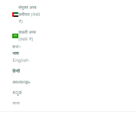
संयुक्त अरब
अमीरात (INR
₹)
सऊदी अरब
(INR ₹)
हिन्दी
भाषा
English
हिन्दी
മലയാളം
ಕನ್ನಡ
বাংলা
आपका कार्ट
आपकी गाड़ी खाली है