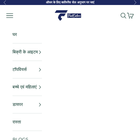
सामग्री पर जाएं
ऑफर के लिए क्लीयरेंस सेल अनुभाग पर जाएं
पहले का
अगल
FastColors
नेविगेशन मेनू
खोज
कार्ट
घर
बिक्री के आइटम
टॉपवियर्स
बच्चे एवं महिलाएं
डायपर
रास्ता
BLOGS