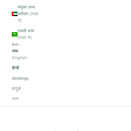
संयुक्त अरब
अमीरात (INR
₹)
सऊदी अरब
(INR ₹)
हिन्दी
भाषा
English
हिन्दी
മലയാളം
ಕನ್ನಡ
বাংলা
आपका कार्ट
आपकी गाड़ी खाली है