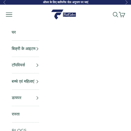
सामग्री पर जाएं
ऑफर के लिए क्लीयरेंस सेल अनुभाग पर जाएं
पहले का
अगल
FastColors
नेविगेशन मेनू
खोज
कार्ट
घर
बिक्री के आइटम
टॉपवियर्स
बच्चे एवं महिलाएं
डायपर
रास्ता
BLOGS