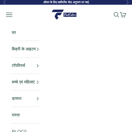
सामग्री पर जाएं
ऑफर के लिए क्लीयरेंस सेल अनुभाग पर जाएं
पहले का
अगल
FastColors
नेविगेशन मेनू
खोज
कार्ट
घर
बिक्री के आइटम
टॉपवियर्स
बच्चे एवं महिलाएं
डायपर
रास्ता
BLOGS