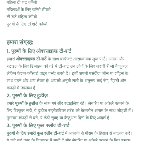
महिला टी शर्ट कॉम्बो
महिलाओं के लिए कॉम्बो टीशर्ट
टी शर्ट महिला कॉम्बो
पुरुषों के लिए टी शर्ट कॉम्बो
हमारा संग्रह:
1. पुरुषों के लिए ओवरसाइज़्ड टी-शर्ट
हमारी
ओवरसाइज़्ड टी-शर्ट
के साथ परफेक्ट आरामदायक लुक पाएँ। आराम और
स्टाइल के लिए डिज़ाइन की गई ये टी-शर्ट उन लोगों के लिए ज़रूरी हैं जो कैज़ुअल
लेकिन फ़ैशन-फ़ॉरवर्ड वाइब पसंद करते हैं। इन्हें अपनी पसंदीदा जींस या शॉर्ट्स के
साथ पहनें और आप तैयार हैं! आपकी अनूठी शैली के अनुरूप कई रंगों, प्रिंटों और
कपड़ों में उपलब्ध है।
2. पुरुषों के लिए हुडीज़
हमारे
पुरुषों के हुडीज़
के साथ गर्म और स्टाइलिश रहें। लेयरिंग या अकेले पहनने के
लिए बिल्कुल सही, ये हुडीज़ स्ट्रीटवियर ट्रेंड को बेहतरीन आराम के साथ जोड़ती हैं।
मुलायम कपड़ों से बने, ये ठंडी सुबह या कैज़ुअल दिनों के लिए आदर्श हैं।
3. पुरुषों के लिए फुल स्लीव टी-शर्ट
पुरुषों के लिए हमारी फुल स्लीव टी-शर्ट
में आसानी से मौसम के हिसाब से बदलाव करें।
ये शर्ट कई तरह के डिज़ाइन में आती हैं और लेयरिंग या अकेले पहनने के लिए एकदम