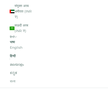
संयुक्त अरब
अमीरात (INR
₹)
सऊदी अरब
(INR ₹)
हिन्दी
भाषा
English
हिन्दी
മലയാളം
ಕನ್ನಡ
বাংলা
आपका कार्ट
आपकी गाड़ी खाली है