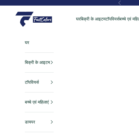
सामग्री पर जाएं
पहले का
FastColors
घर
बिक्री के आइटम
टॉपवियर्स
बच्चे एवं महि
घर
बिक्री के आइटम
टॉपवियर्स
बच्चे एवं महिलाएं
डायपर