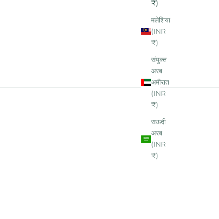
₹)
मलेशिया
(INR
₹)
संयुक्त
अरब
अमीरात
(INR
₹)
सऊदी
अरब
(INR
₹)