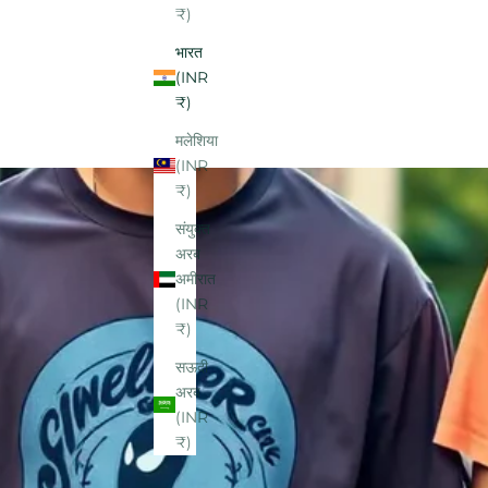
₹)
भारत
(INR
₹)
मलेशिया
(INR
₹)
संयुक्त
अरब
अमीरात
(INR
₹)
सऊदी
अरब
(INR
₹)