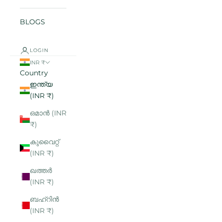
BLOGS
LOGIN
INR ₹
Country
ഇന്ത്യ
(INR ₹)
ഒമാൻ (INR
₹)
കുവൈറ്റ്
(INR ₹)
ഖത്തർ
(INR ₹)
ബഹ്റിൻ
(INR ₹)