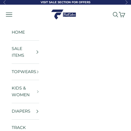
Skip to content
VISIT SALE SECTION FOR OFFERS
Previous
Ne
FastColors
Navigation menu
Search
Cart
HOME
SALE
ITEMS
TOPWEARS
KIDS &
WOMEN
DIAPERS
TRACK