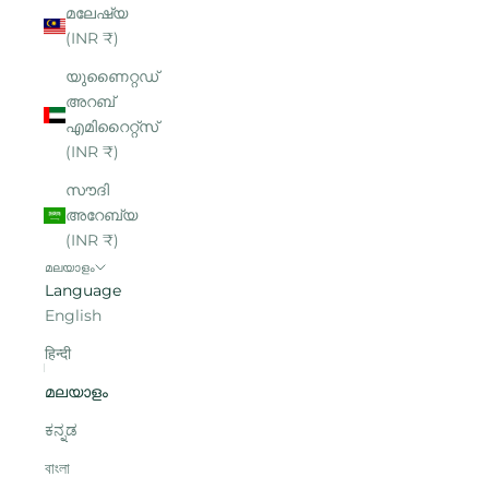
മലേഷ്യ
(INR ₹)
യുണൈറ്റഡ്
അറബ്
എമിറൈറ്റ്‌സ്
(INR ₹)
സൗദി
അറേബ്യ
(INR ₹)
മലയാളം
Language
English
हिन्दी
മലയാളം
ಕನ್ನಡ
বাংলা